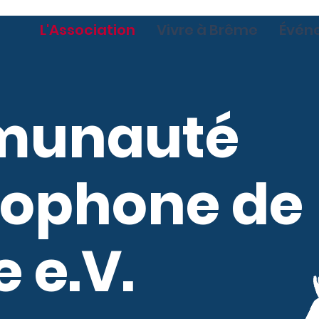
L'Association
Vivre à Brême
Évén
unauté
cophone de
 e.V.