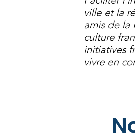
Faciliter l
ville et la
amis de la 
culture fra
initiatives
vivre en c
N