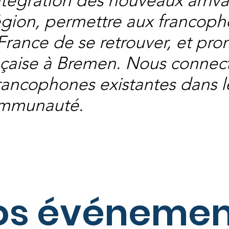
'intégration des nouveaux arriv
 région, permettre aux francop
France de se retrouver, et pro
nçaise à Bremen. Nous connect
 francophones existantes dans 
ommunauté.
os événemen