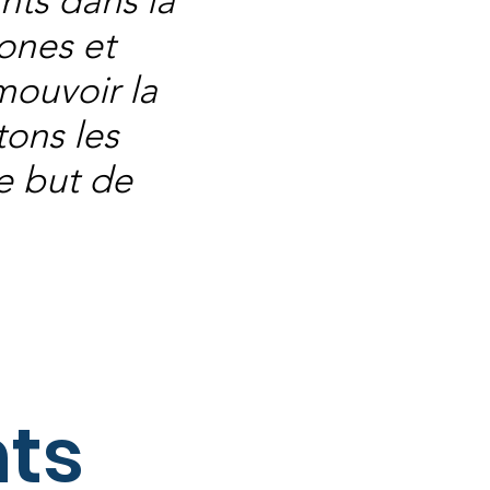
ants dans la
hones et
mouvoir la
ons les
le but de
ts