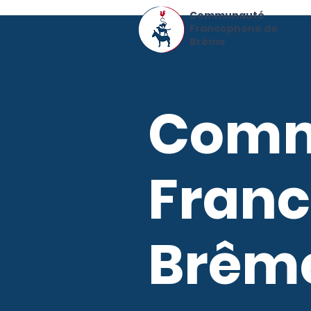
Communauté
Francophone de
Brême
Comm
Fran
Brême